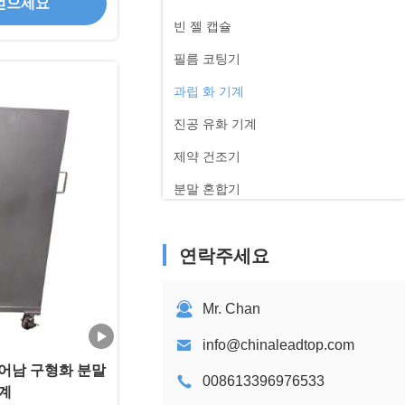
얻으세요
빈 젤 캡슐
필름 코팅기
과립 화 기계
진공 유화 기계
제약 건조기
분말 혼합기
정수기
연락주세요
주사기 충전기
펌프 조동기
Mr. Chan
info@chinaleadtop.com
어남 구형화 분말
008613396976533
계