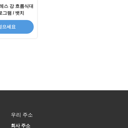
레스 강 흐름식대
로그램 / 뱃치
얻으세요
우리 주소
회사 주소