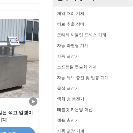
제약 처리 기계
허브 추출 장비
로타리 태블릿 프레스 기계
자동 라벨링 기계
자동 포장기
소프트젤 캡슐화 기계
자동 튜브 충전 및 밀봉 기계
물집 포장기
액체 병 충전기
태블릿 카운팅 머신
젖은 섞고 알갱이
기계
캡슐 충전기
자동 포장 기계