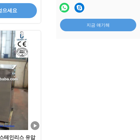
얻으세요
지금 얘기해
진 스테인리스 유압