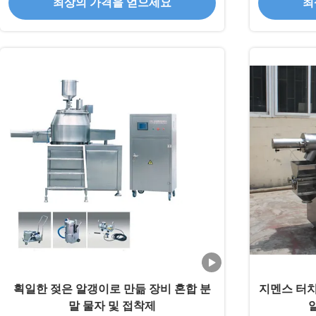
최상의 가격을 얻으세요
최
획일한 젖은 알갱이로 만듦 장비 혼합 분
지멘스 터치
말 물자 및 접착제