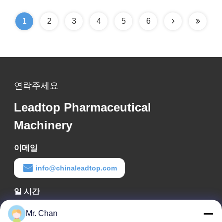
1
2
3
4
5
6
연락주세요
Leadtop Pharmaceutical
Machinery
이메일
info@chinaleadtop.com
일 시간
8:30-22:30
Mr. Chan