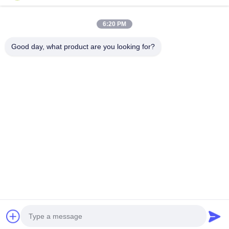
우리 주소
6:20 PM
회사 주소
28th, Jiuan Rd, Jiuli Industrial Zone, Shangwang. Ruian 시, 절
Good day, what product are you looking for?
강, 중국
공장 주소
28th, Jiuan Rd, Jiuli Industrial Zone, Shangwang. Ruian 시, 절
강, 중국
전화
0086-577-65158955
중국 상등품 제약 처리 기계 공급자. 저작권 (c) -2026 Leadtop
Pharmaceutical Machinery . 무단 복제 금지.
사생활 보호 정책
|
사이트맵