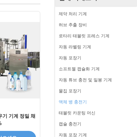
제약 처리 기계
허브 추출 장비
로타리 태블릿 프레스 기계
자동 라벨링 기계
자동 포장기
소프트젤 캡슐화 기계
자동 튜브 충전 및 밀봉 기계
물집 포장기
액체 병 충전기
태블릿 카운팅 머신
채우기 기계 정밀 채
%
캡슐 충전기
자동 포장 기계