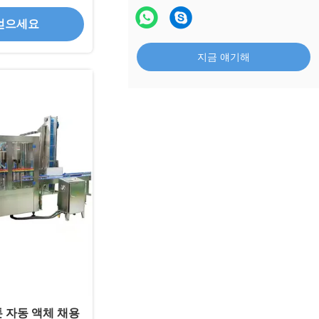
얻으세요
지금 얘기해
톤 자동 액체 채용