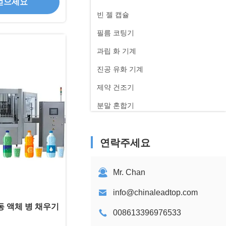
얻으세요
빈 젤 캡슐
필름 코팅기
과립 화 기계
진공 유화 기계
제약 건조기
분말 혼합기
정수기
연락주세요
주사기 충전기
펌프 조동기
Mr. Chan
info@chinaleadtop.com
자동 액체 병 채우기
008613396976533