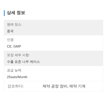
상세 정보
원래 장소:
중국
인증:
CE, GMP
포장 세부 사항:
수출 표준 나무 케이스
공급 능력:
25sets/month
강조하다:
제약 공정 장비
, 
제약 기계