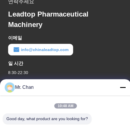
연락주세요
Leadtop Pharmaceutical
Machinery
이메일
info@chinaleadtop.com
일 시간
8:30-22:30
우리 주소
Mr. Chan
회사 주소
28th, Jiuan Rd, Jiuli Industrial Zone, Shangwang. Ruian 시, 절
10:48 AM
강, 중국
Good day, what product are you looking for?
공장 주소
28th, Jiuan Rd, Jiuli Industrial Zone, Shangwang. Ruian 시, 절