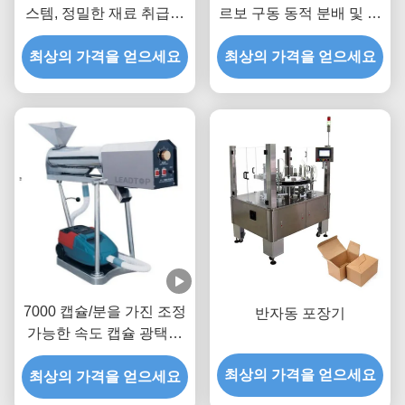
스템, 정밀한 재료 취급을
르보 구동 동적 분배 및 프
위한 공기 압축 및 반 간섭
로그래밍 가능한 카운팅을
최상의 가격을 얻으세요
센서
최상의 가격을 얻으세요
가진 다차선 컨베이어
7000 캡슐/분을 가진 조정
반자동 포장기
가능한 속도 캡슐 광택기
약제 장비
최상의 가격을 얻으세요
최상의 가격을 얻으세요