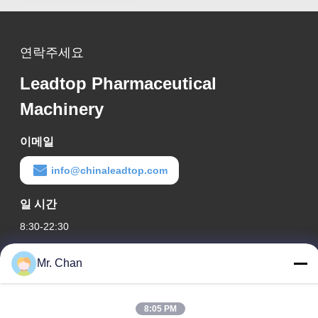
연락주세요
Leadtop Pharmaceutical
Machinery
이메일
info@chinaleadtop.com
일 시간
8:30-22:30
우리 주소
Mr. Chan
회사 주소
28th, Jiuan Rd, Jiuli Industrial Zone, Shangwang. Ruian 시, 절
8:05 PM