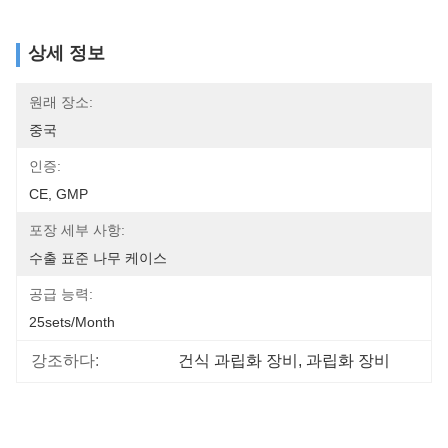
상세 정보
원래 장소:
중국
인증:
CE, GMP
포장 세부 사항:
수출 표준 나무 케이스
공급 능력:
25sets/month
강조하다:
건식 과립화 장비
, 
과립화 장비