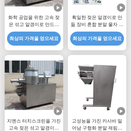
화학 공업을 위한 고속 젖
획일한 젖은 알갱이로 만
은 섞고 알갱이로 만드는
듦 장비 혼합 분말 물자 및
기계
접착제
최상의 가격을 얻으세요
최상의 가격을 얻으세요
지멘스 터치스크린을 가진
고성능을 가진 카사바 밀
고속 젖은 섞고 알갱이로
어남 구형화 분말 제림기