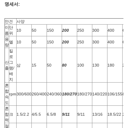
명세서:
안건
사양
이
단
10
50
150
200
250
300
400
60
름
위
용
엘
10
50
150
200
250
300
400
60
량
킬
로
산
그
삼
15
50
80
100
130
180
28
출
램/
배
치
혼
합
rpm
300/600
260/400
240/360
180/270
180/270
140/220
106/155
80
속
도
혼
합
크
1.5/2.2
4/5.5
6.5/8
9/11
9/11
13/16
18.5/22
22
력
절