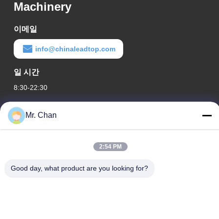
Machinery
이메일
info@chinaleadtop.com
일 시간
8:30-22:30
우리 주소
Mr. Chan
회사 주소
28th, Jiuan Rd, Jiuli Industrial Zone, Shangwang. Ruian 시, 절
2:54 PM
강, 중국
Good day, what product are you looking for?
공장 주소
28th, Jiuan Rd, Jiuli Industrial Zone, Shangwang. Ruian 시, 절
강, 중국
전화