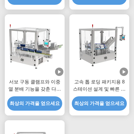
서보 구동 클램프와 이중
고속 톱 로딩 패키지용 8
열 분배 기능을 갖춘 다중
스테이션 설계 및 빠른 변
병 카토닝 기계 - 다양한
경 시스템으로 사용자 정
병 유형의 효율적인 포장
최상의 가격을 얻으세요
최상의 가격을 얻으세요
의 된 카튼링 기계