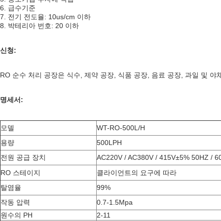
6. 급수기준
7. 전기 전도율: 10us/cm 이하
8. 박테리아 번호: 20 이하
신청:
RO 순수 처리 공장은 식수, 제약 공장, 식품 공장, 음료 공장, 과일 
명세서:
모델
WT-RO-500L/H
용량
500LPH
전원 공급 장치
AC220V / AC380V / 415V±5% 50HZ / 6
RO 스테이지
클라이언트의 요구에 따라
탈염율
99%
작동 압력
0.7-1.5Mpa
원수의 PH
2-11