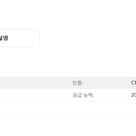
설명
인증:
C
공급 능력:
20