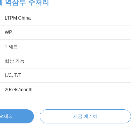
계 역삼투 수처리
LTPM China
WP
1 세트
협상 가능
L/C, T/T
20sets/month
얻으세요
지금 얘기해