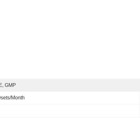
E, GMP
sets/month