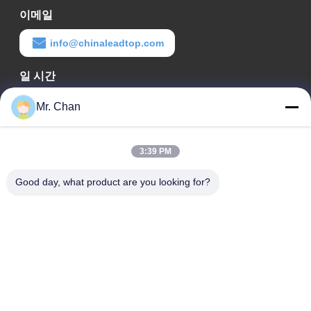
이메일
info@chinaleadtop.com
일 시간
8:30-22:30
Mr. Chan
우리 주소
3:39 PM
회사 주소
28th, Jiuan Rd, Jiuli Industrial Zone, Shangwang. Ruian 시, 절
Good day, what product are you looking for?
강, 중국
공장 주소
28th, Jiuan Rd, Jiuli Industrial Zone, Shangwang. Ruian 시, 절
강, 중국
전화
0086-577-65158955