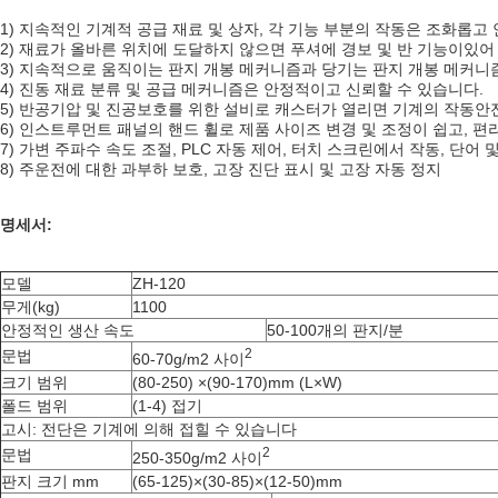
1) 지속적인 기계적 공급 재료 및 상자, 각 기능 부분의 작동은 조화롭고
2) 재료가 올바른 위치에 도달하지 않으면 푸셔에 경보 및 반 기능이있
3) 지속적으로 움직이는 판지 개봉 메커니즘과 당기는 판지 개봉 메커니
4) 진동 재료 분류 및 공급 메커니즘은 안정적이고 신뢰할 수 있습니다.
5) 반공기압 및 진공보호를 위한 설비로 캐스터가 열리면 기계의 작동
6) 인스트루먼트 패널의 핸드 휠로 제품 사이즈 변경 및 조정이 쉽고, 편
7) 가변 주파수 속도 조절, PLC 자동 제어, 터치 스크린에서 작동, 단어
8) 주운전에 대한 과부하 보호, 고장 진단 표시 및 고장 자동 정지
명세서:
모델
ZH-120
무게(kg)
1100
안정적인 생산 속도
50-100개의 판지/분
2
문법
60-70g/m2 사이
크기 범위
(80-250) ×(90-170)mm (L×W)
폴드 범위
(1-4) 접기
고시: 전단은 기계에 의해 접힐 수 있습니다
2
문법
250-350g/m2 사이
판지 크기 mm
(65-125)×(30-85)×(12-50)mm