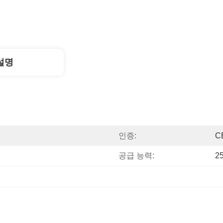
설명
인증:
C
공급 능력:
2